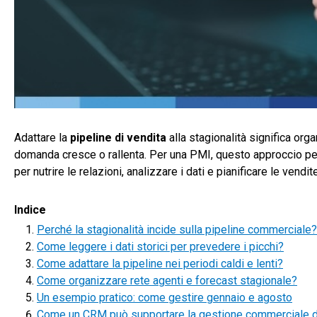
Adattare la
pipeline di vendita
alla stagionalità significa orga
domanda cresce o rallenta. Per una PMI, questo approccio perme
per nutrire le relazioni, analizzare i dati e pianificare le vend
Indice
Perché la stagionalità incide sulla pipeline commerciale?
Come leggere i dati storici per prevedere i picchi?
Come adattare la pipeline nei periodi caldi e lenti?
Come organizzare rete agenti e forecast stagionale?
Un esempio pratico: come gestire gennaio e agosto
Come un CRM può supportare la gestione commerciale de