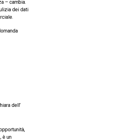
rza – cambia.
lizia dei dati
ciale.
a domanda
iara dell’
opportunità,
 è un