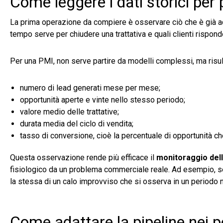
Come leggere i dati storici per 
La prima operazione da compiere è osservare ciò che è già acc
tempo serve per chiudere una trattativa e quali clienti rispon
Per una PMI, non serve partire da modelli complessi, ma risulta
numero di lead generati mese per mese;
opportunità aperte e vinte nello stesso periodo;
valore medio delle trattative;
durata media del ciclo di vendita;
tasso di conversione, cioè la percentuale di opportunità che
Questa osservazione rende più efficace il
monitoraggio del
fisiologico da un problema commerciale reale. Ad esempio, s
la stessa di un calo improvviso che si osserva in un periodo 
Come adattare la pipeline nei pe