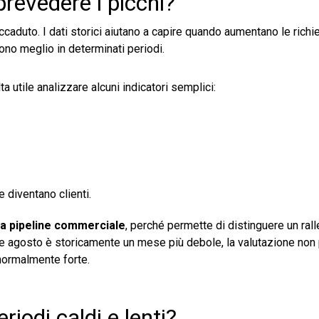
prevedere i picchi?
aduto. I dati storici aiutano a capire quando aumentano le richi
dono meglio in determinati periodi.
 utile analizzare alcuni indicatori semplici:
 diventano clienti.
la pipeline commerciale
, perché permette di distinguere un ra
e agosto è storicamente un mese più debole, la valutazione non
normalmente forte.
riodi caldi e lenti?