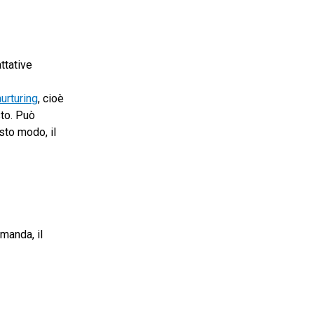
attative
nurturing
, cioè
sto. Può
sto modo, il
omanda, il