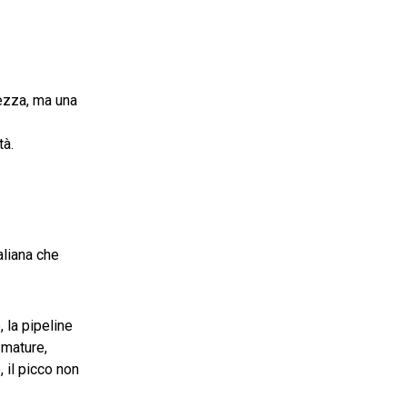
tezza, ma una
tà.
aliana che
 la pipeline
 mature,
, il picco non