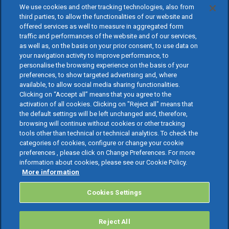
We use cookies and other tracking technologies, also from
third parties, to allow the functionalities of our website and
offered services as well to measure in aggregated form
traffic and performances of the website and of our services,
as well as, on the basis on your prior consent, to use data on
your navigation activity to improve performance, to
personalise the browsing experience on the basis of your
preferences, to show targeted advertising and, where
available, to allow social media sharing functionalities.
Clicking on “Accept all” means that you agree to the
activation of all cookies. Clicking on "Reject all" means that
the default settings will be left unchanged and, therefore,
browsing will continue without cookies or other tracking
tools other than technical or technical analytics. To check the
categories of cookies, configure or change your cookie
preferences , please click on Change Preferences. For more
information about cookies, please see our Cookie Policy.
More information
Cookies Settings
Reject All