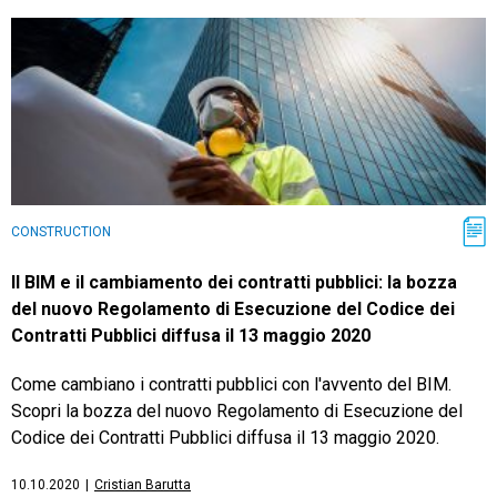
CRM
Ecommerce
Email Marketing
CONSTRUCTION
Fatturazione
Il BIM e il cambiamento dei contratti pubblici: la bozza
del nuovo Regolamento di Esecuzione del Codice dei
Financial Solutions
Contratti Pubblici diffusa il 13 maggio 2020
HR
Come cambiano i contratti pubblici con l'avvento del BIM.
Scopri la bozza del nuovo Regolamento di Esecuzione del
Trust Services
Codice dei Contratti Pubblici diffusa il 13 maggio 2020.
10.10.2020
|
Cristian Barutta
TeamSystem Corporate