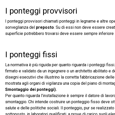
I ponteggi provvisori
I ponteggi provvisori chiamati ponteggi in legname e altre op
sorveglianza del
preposto
. Su di essi non deve essere crea
superficie potrebbero trovarsi deve essere sempre inferiore a
I ponteggi fissi
La normativa è più riguida per quanto riguarda i ponteggi fis
firmato e validato da un ingegnere o un architetto abilitato e
disegni esecutivi che illustrino la corretta fabbricazione delle
mostrata agli organi di vigilanza una copia del piano di mont
Smontaggio dei ponteggi)
.
Per quanto riguarda l’installazione è sempre il datore di lavoro
smontaggio. Chi intende costruire un ponteggio fisso deve o
salute e delle politiche sociali. Il ponteggio, pur se realizz
sottoposto, in laboratori qualificati, a prove di carico sugli elem