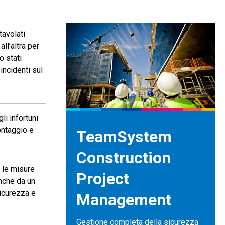
ntavolati
ll’altra per
o stati
incidenti sul
i infortuni
montaggio e
TeamSystem
Construction
e le misure
Project
anche da un
icurezza e
Management
Gestione completa della sicurezza