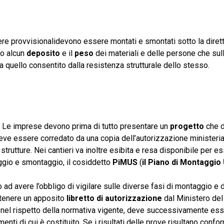
ere provvisionalidevono essere montati e smontati sotto la diret
to alcun
deposito
e il
peso
dei materiali e delle persone che sull
 quello consentito dalla resistenza strutturale dello stesso.
si. Le imprese devono prima di tutto presentare un
progetto
che 
 deve essere corredato da una copia dell’autorizzazione ministeria
 strutture. Nei cantieri va inoltre esibita e resa disponibile per e
aggio e smontaggio, il cosiddetto
PiMUS
(
il Piano di Montaggio
 ad avere l’obbligo di vigilare sulle diverse fasi di montaggio e d
ttenere un apposito
libretto di autorizzazione
dal Ministero del 
ato nel rispetto della normativa vigente, deve successivamente es
enti di cui è costituito. Se i risultati delle prove risultano conform