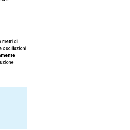
 metri di
e oscillazioni
amente
ruzione