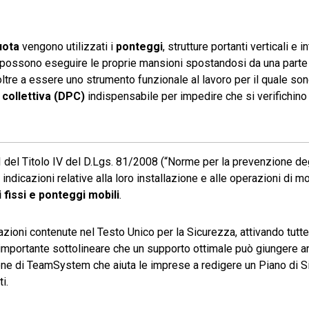
uota
vengono utilizzati i
ponteggi
, strutture portanti verticali e i
i possono eseguire le proprie mansioni spostandosi da una parte a
 oltre a essere uno strumento funzionale al lavoro per il quale son
 collettiva (DPC)
indispensabile per impedire che si verifichino 
del Titolo IV del D.Lgs. 81/2008 (“Norme per la prevenzione degl
e indicazioni relative alla loro installazione e alle operazioni di 
 fissi e ponteggi mobili
.
azioni contenute nel Testo Unico per la Sicurezza, attivando tutt
 è importante sottolineare che un supporto ottimale può giungere 
ne di TeamSystem che aiuta le imprese a redigere un Piano di S
i.