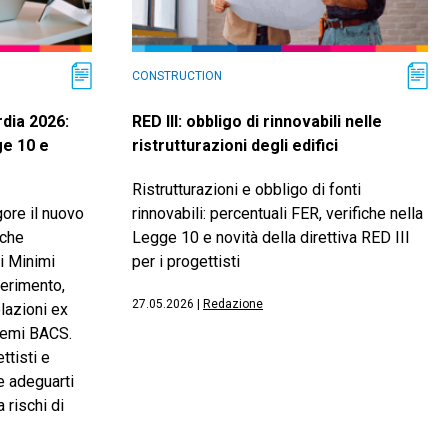
CONSTRUCTION
dia 2026:
RED III: obbligo di rinnovabili nelle
ge 10 e
ristrutturazioni degli edifici
Ristrutturazioni e obbligo di fonti
gore il nuovo
rinnovabili: percentuali FER, verifiche nella
 che
Legge 10 e novità della direttiva RED III
i Minimi
per i progettisti
ferimento,
27.05.2026
|
Redazione
lazioni ex
temi BACS.
ttisti e
e adeguarti
 rischi di