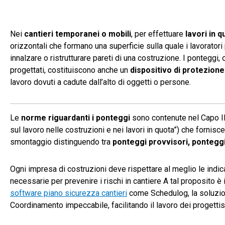
Nei
cantieri temporanei o mobili
, per effettuare
lavori in q
orizzontali che formano una superficie sulla quale i lavorator
innalzare o ristrutturare pareti di una costruzione. I ponteggi,
progettati, costituiscono anche un
dispositivo di protezione
lavoro dovuti a cadute dall’alto di oggetti o persone.
Le
norme riguardanti i ponteggi
sono contenute nel Capo II 
sul lavoro nelle costruzioni e nei lavori in quota”) che fornisc
smontaggio distinguendo tra
ponteggi provvisori, ponteggi
Ogni impresa di costruzioni deve rispettare al meglio le indic
necessarie per prevenire i rischi in cantiere A tal proposito
software piano sicurezza cantieri
come Schedulog, la soluzio
Coordinamento impeccabile, facilitando il lavoro dei progettist