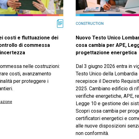
CONSTRUCTION
ei costi e fluttuazione dei
Nuovo Testo Unico Lombar
controllo di commessa
cosa cambia per APE, Leg
l’incertezza
progettazione energetica
 commessa nelle costruzioni:
Dal 3 giugno 2026 entra in vi
are costi, avanzamento
Testo Unico della Lombardia
inalità per proteggere i
recepisce il Decreto Requisit
ntieri.
2025. Cambiano edificio di ri
verifiche energetiche, APE, re
azione
Legge 10 e gestione dei sis
Scopri cosa cambia per proge
certificatori energetici e com
alle nuove disposizioni senza
non conformità.