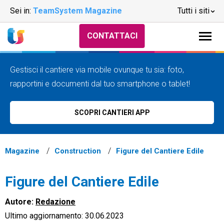
Sei in:
TeamSystem Magazine
Tutti i siti
CONTATTACI
Gestisci il cantiere via mobile ovunque tu sia: foto,
rapportini e documenti dal tuo smartphone o tablet!
SCOPRI CANTIERI APP
Magazine
Construction
Figure del Cantiere Edile
Figure del Cantiere Edile
Autore:
Redazione
Ultimo aggiornamento: 30.06.2023