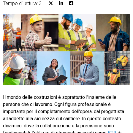
Tempo di lettura: 3'
CRM
Ecommerce
Email Marketing
Fatturazione
Financial Solutions
Il mondo delle costruzioni è soprattutto l’insieme delle
HR
persone che ci lavorano. Ogni figura professionale è
Trust Services
importante per il completamento dell’opera; dal progettista
all’addetto alla sicurezza sul cantiere. In questo contesto
dinamico, dove la collaborazione e la precisione sono
TeamSystem Corporate
fondamentali, l’utilizzo di strumenti avanzati come
STR
di