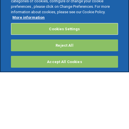
categories of cookies, configure or change your cookie
preferences , please click on Change Preferences. For more
information about cookies, please see our Cookie Policy.
More information
Cookies Settings
Reject All
Accept All Cookies
PRODOTTI
Software ERP
TeamSystem Studio AI
Fatture In Cloud
Soluzioni per Commercialisti
Software Cloud
Gestione contabile fiscale