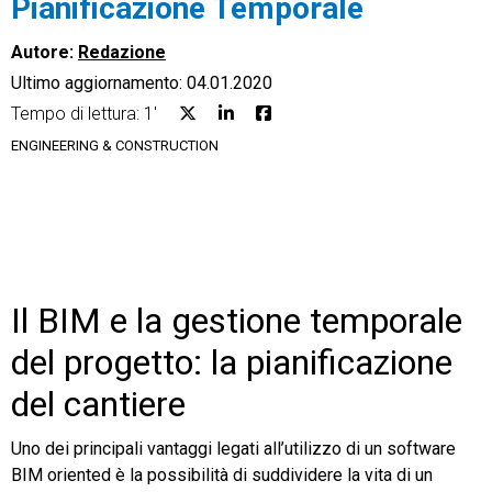
Pianificazione Temporale
Autore:
Redazione
Ultimo aggiornamento: 04.01.2020
Tempo di lettura: 1'
CRM
ENGINEERING & CONSTRUCTION
Ecommerce
Email Marketing
Fatturazione
Il BIM e la gestione temporale
Financial Solutions
del progetto: la pianificazione
HR
del cantiere
Trust Services
Uno dei principali vantaggi legati all’utilizzo di un software
BIM oriented è la possibilità di suddividere la vita di un
TeamSystem Corporate