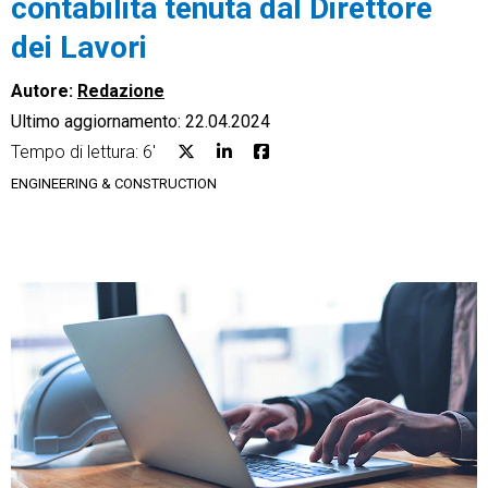
contabilità tenuta dal Direttore
dei Lavori
Autore:
Redazione
Ultimo aggiornamento: 22.04.2024
CRM
Tempo di lettura: 6'
Ecommerce
ENGINEERING & CONSTRUCTION
Email Marketing
Fatturazione
Financial Solutions
HR
Trust Services
TeamSystem Corporate