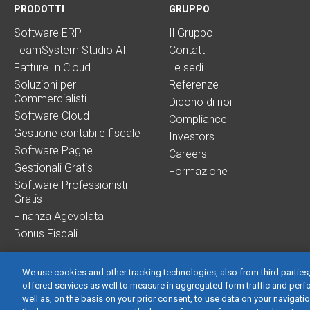
PRODOTTI
GRUPPO
Software ERP
Il Gruppo
TeamSystem Studio AI
Contatti
Fatture In Cloud
Le sedi
Soluzioni per
Referenze
Commercialisti
Dicono di noi
Software Cloud
Compliance
Gestione contabile fiscale
Investors
Software Paghe
Careers
Gestionali Gratis
Formazione
Software Professionisti
Gratis
Finanza Agevolata
Bonus Fiscali
We use cookies and other tracking technologies, also from third parties,
offered services as well to measure in aggregated form traffic and perf
well as, on the basis on your prior consent, to use data on your navigati
TeamSystem S.p.A.