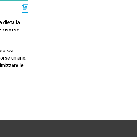
 dieta la
e risorse
rocessi
isorse umane.
timizzare le