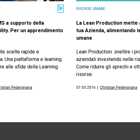
E
RISORSE UMANE
S a supporto della
La Lean Production mette a
ility. Per un apprendimento
tua Azienda, alimentando l
umane
te scelte rapide e
Lean Production: snellire i p
. Una piattaforma e learning
aziendali investendo nelle r
e alle sfide della Learning
Come ridurre gli sprechi e ot
risorse.
ristian Pedergnana
07.03.2016
|
Christian Pedergnana