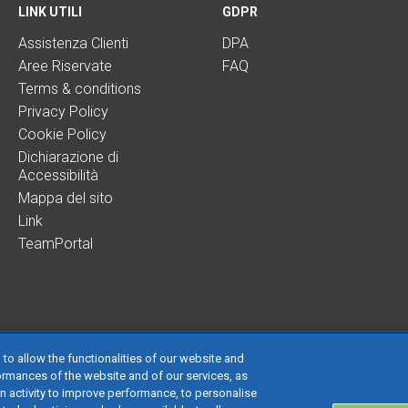
LINK UTILI
GDPR
Assistenza Clienti
DPA
Aree Riservate
FAQ
Terms & conditions
Privacy Policy
Cookie Policy
Dichiarazione di
Accessibilità
Mappa del sito
Link
TeamPortal
 to allow the functionalities of our website and
ormances of the website and of our services, as
on activity to improve performance, to personalise
 società con socio unico soggetta all’attività di direzione e coordinamento di TeamS