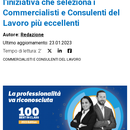
l’iniziativa che seleziona i
Commercialisti e Consulenti del
Lavoro più eccellenti
Autore:
Redazione
CRM
Ultimo aggiornamento: 23.01.2023
Ecommerce
Tempo di lettura: 2'
COMMERCIALISTI E CONSULENTI DEL LAVORO
Email Marketing
Fatturazione
Financial Solutions
HR
Trust Services
TeamSystem Corporate