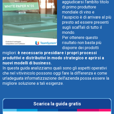
aggiudicarsi l’ambìto titolo
di primo produttore
mondiale di vino e
l’auspicio è di arrivare al più
presto ad essere presenti
sugli scaffali di tutto il
CRM
mondo.
Per ottenere questo
Ecommerce
risultato non basta più
disporre dei prodotti
Email Marketing
migliori:
è necessario presidiare i propri processi
produttivi e distributivi in modo strategico e aprirsi a
nuovi modelli di business.
Fatturazione
In questa guida analizziamo quali sono gli aspetti operativi
che nel vitivinicolo possono oggi fare la differenza e come
Financial Solutions
un’adeguata informatizzazione dell’azienda possa essere la
migliore soluzione a tali esigenze.
HR
Trust Services
Scarica la guida gratis
TeamSystem Corporate