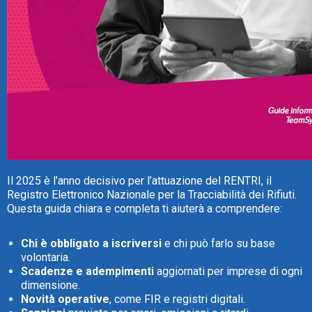
TeamSystem Store
Il 2025 è l’anno decisivo per l’attuazione del RENTRI, il
Registro Elettronico Nazionale per la Tracciabilità dei Rifiuti.
Questa guida chiara e completa ti aiuterà a comprendere:
Chi è obbligato a iscriversi
e chi può farlo su base
volontaria.
Scadenze e adempimenti
aggiornati per imprese di ogni
dimensione.
Novità operative
, come FIR e registri digitali.