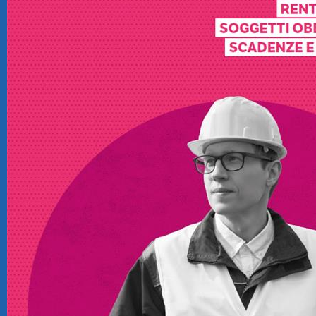
CRM
Ecommerce
Email Marketing
Fatturazione
Financial Solutions
HR
Trust Services
TeamSystem Corporate