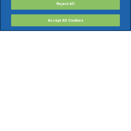
Reject All
Accept All Cookies
PRODOTTI
Software ERP
TeamSystem Studio AI
Fatture In Cloud
Soluzioni per Commercialisti
Software Cloud
Gestione contabile fiscale
Software Paghe
Gestionali Gratis
Software Professionisti Gratis
Finanza Agevolata
Bonus Fiscali