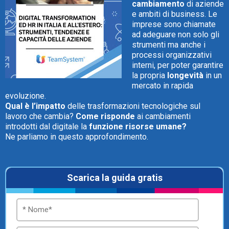
cambiamento
di aziende
e ambiti di business. Le
imprese sono chiamate
ad adeguare non solo gli
strumenti ma anche i
processi organizzativi
CRM
interni, per poter garantire
la propria
longevità
in un
Ecommerce
mercato in rapida
evoluzione.
Email Marketing
Qual è l’impatto
delle trasformazioni tecnologiche sul
lavoro che cambia?
Come risponde
ai cambiamenti
introdotti dal digitale la
Fatturazione
funzione risorse umane?
Ne parliamo in questo approfondimento.
Financial Solutions
HR
Scarica la guida gratis
Trust Services
TeamSystem Corporate