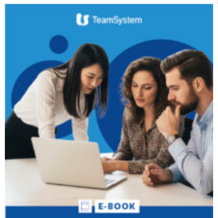
CRM
Ecommerce
Email Marketing
Fatturazione
Financial Solutions
HR
Trust Services
TeamSystem Corporate