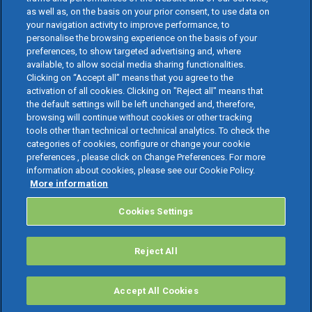
as well as, on the basis on your prior consent, to use data on
your navigation activity to improve performance, to
personalise the browsing experience on the basis of your
preferences, to show targeted advertising and, where
available, to allow social media sharing functionalities.
Clicking on “Accept all” means that you agree to the
activation of all cookies. Clicking on "Reject all" means that
the default settings will be left unchanged and, therefore,
browsing will continue without cookies or other tracking
tools other than technical or technical analytics. To check the
categories of cookies, configure or change your cookie
preferences , please click on Change Preferences. For more
information about cookies, please see our Cookie Policy.
More information
Cookies Settings
Reject All
Accept All Cookies