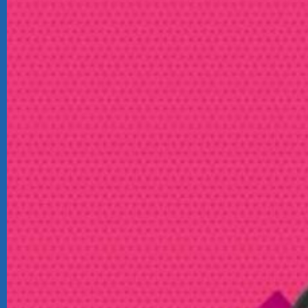
CRM
Ecommerce
Email Marketing
Fatturazione
Financial Solutions
HR
Trust Services
TeamSystem Corporate