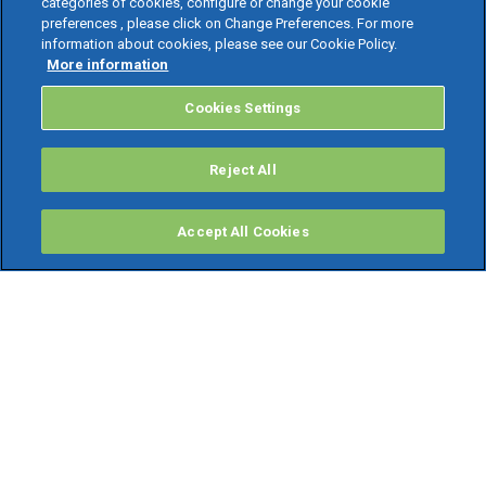
categories of cookies, configure or change your cookie
preferences , please click on Change Preferences. For more
information about cookies, please see our Cookie Policy.
More information
Cookies Settings
Reject All
Accept All Cookies
PRODOTTI
Software ERP
TeamSystem Studio AI
Fatture In Cloud
Soluzioni per Commercialisti
Software Cloud
Gestione contabile fiscale