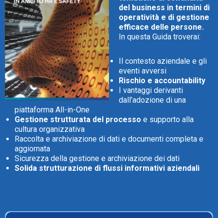
del business in termini di
operatività e di gestione
efficace delle persone.
In questa Guida troverai:
CRM
Il contesto aziendale e gli
eventi avversi
Ecommerce
Rischio e accountability
I vantaggi derivanti
dall’adozione di una
Email Marketing
piattaforma All-in-One
Gestione strutturata del processo
e supporto alla
Fatturazione
cultura organizzativa
Raccolta e archiviazione di dati e documenti completa e
Financial Solutions
aggiornata
Sicurezza della gestione e archiviazione dei dati
HR
Solida strutturazione di flussi informativi aziendali
Trust Services
TeamSystem Corporate