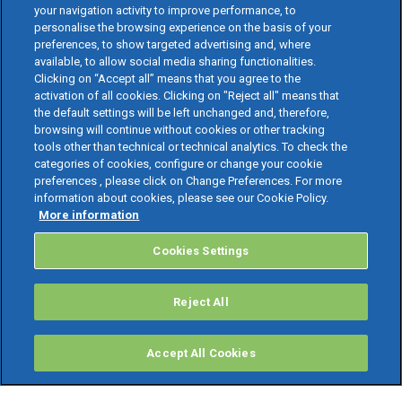
your navigation activity to improve performance, to
personalise the browsing experience on the basis of your
preferences, to show targeted advertising and, where
available, to allow social media sharing functionalities.
Clicking on “Accept all” means that you agree to the
activation of all cookies. Clicking on "Reject all" means that
the default settings will be left unchanged and, therefore,
browsing will continue without cookies or other tracking
tools other than technical or technical analytics. To check the
categories of cookies, configure or change your cookie
preferences , please click on Change Preferences. For more
information about cookies, please see our Cookie Policy.
More information
Cookies Settings
Reject All
Accept All Cookies