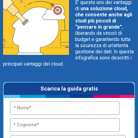
E’ questo uno dei vantaggi
di
una soluzione cloud,
che consente anche agli
studi più piccoli di
“pensare in grande”
,
liberando da vincoli di
CRM
budget e garantendo tutta
la sicurezza di un’attenta
Ecommerce
gestione dei dati. In questa
infografica sono descritti i
Email Marketing
principali vantaggi del cloud.
Fatturazione
Scarica la guida gratis
Financial Solutions
HR
Trust Services
TeamSystem Corporate