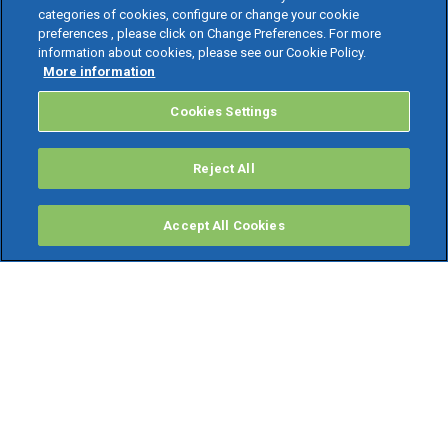
categories of cookies, configure or change your cookie
preferences , please click on Change Preferences. For more
information about cookies, please see our Cookie Policy.
More information
Cookies Settings
Reject All
Accept All Cookies
PRODOTTI
Software ERP
TeamSystem Studio AI
Fatture In Cloud
Soluzioni per Commercialisti
Software Cloud