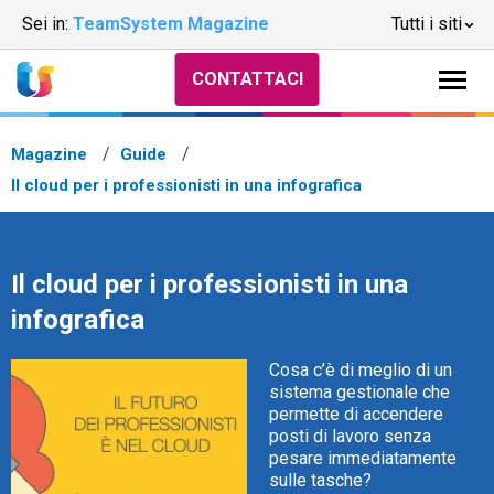
Sei in:
TeamSystem Magazine
Tutti i siti
CONTATTACI
Magazine
Guide
Il cloud per i professionisti in una infografica
Il cloud per i professionisti in una
infografica
Cosa c’è di meglio di un
sistema gestionale che
permette di accendere
posti di lavoro senza
pesare immediatamente
sulle tasche?