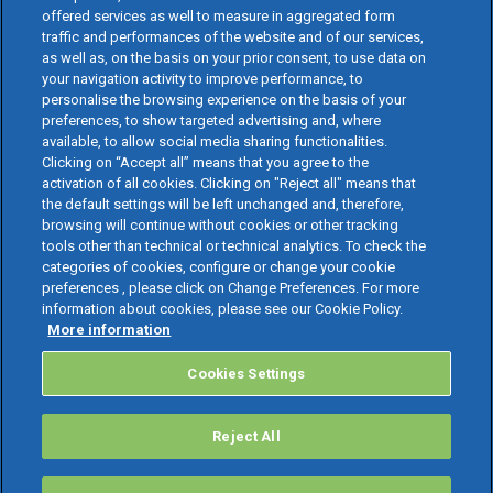
offered services as well to measure in aggregated form
traffic and performances of the website and of our services,
as well as, on the basis on your prior consent, to use data on
your navigation activity to improve performance, to
personalise the browsing experience on the basis of your
preferences, to show targeted advertising and, where
available, to allow social media sharing functionalities.
Clicking on “Accept all” means that you agree to the
activation of all cookies. Clicking on "Reject all" means that
the default settings will be left unchanged and, therefore,
browsing will continue without cookies or other tracking
tools other than technical or technical analytics. To check the
categories of cookies, configure or change your cookie
preferences , please click on Change Preferences. For more
information about cookies, please see our Cookie Policy.
More information
Cookies Settings
Reject All