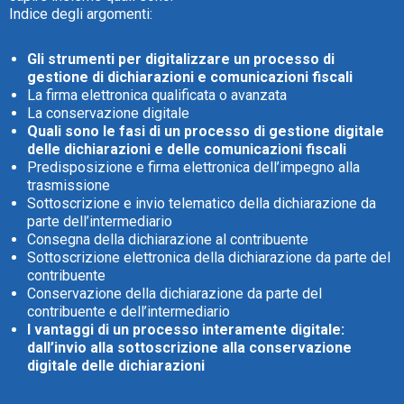
Indice degli argomenti:
Gli strumenti per digitalizzare un processo di
gestione di dichiarazioni e comunicazioni fiscali
La firma elettronica qualificata o avanzata
CRM
La conservazione digitale
Quali sono le fasi di un processo di gestione digitale
Ecommerce
delle dichiarazioni e delle comunicazioni fiscali
Predisposizione e firma elettronica dell’impegno alla
trasmissione
Email Marketing
Sottoscrizione e invio telematico della dichiarazione da
parte dell’intermediario
Fatturazione
Consegna della dichiarazione al contribuente
Sottoscrizione elettronica della dichiarazione da parte del
Financial Solutions
contribuente
Conservazione della dichiarazione da parte del
HR
contribuente e dell’intermediario
I vantaggi di un processo interamente digitale:
Trust Services
dall’invio alla sottoscrizione alla conservazione
digitale delle dichiarazioni
TeamSystem Corporate