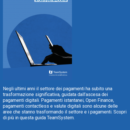
CRM
Ecommerce
Email Marketing
Fatturazione
Financial Solutions
Negli ultimi anni il settore dei pagamenti ha subito una
trasformazione significativa, guidata dall’ascesa dei
HR
pagamenti digitali. Pagamenti istantanei, Open Finance,
pagamenti contactless e valute digitali sono alcune delle
Trust Services
aree che stanno trasformando il settore e i pagamenti. Scopri
di più in questa guida TeamSystem.
TeamSystem Corporate