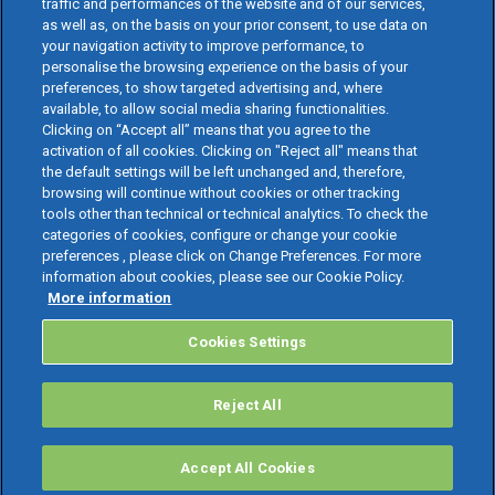
traffic and performances of the website and of our services,
as well as, on the basis on your prior consent, to use data on
your navigation activity to improve performance, to
personalise the browsing experience on the basis of your
preferences, to show targeted advertising and, where
available, to allow social media sharing functionalities.
Clicking on “Accept all” means that you agree to the
activation of all cookies. Clicking on "Reject all" means that
the default settings will be left unchanged and, therefore,
browsing will continue without cookies or other tracking
tools other than technical or technical analytics. To check the
categories of cookies, configure or change your cookie
preferences , please click on Change Preferences. For more
information about cookies, please see our Cookie Policy.
More information
Cookies Settings
Reject All
Accept All Cookies