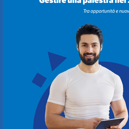
CRM
Ecommerce
Email Marketing
Fatturazione
Financial Solutions
HR
Trust Services
TeamSystem Corporate