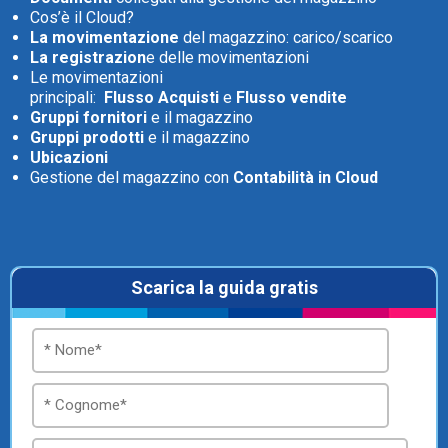
Cos’è il Cloud?
La movimentazione
del magazzino: carico/scarico
La registrazion
e delle movimentazioni
Le movimentazioni
principali:
Flusso Acquisti
e
Flusso vendite
Gruppi fornitori
e il magazzino
CRM
Gruppi prodotti
e il magazzino
Ubicazioni
Ecommerce
Gestione del magazzino con
Contabilità in Cloud
Email Marketing
Fatturazione
Scarica la guida gratis
Financial Solutions
HR
Trust Services
TeamSystem Corporate