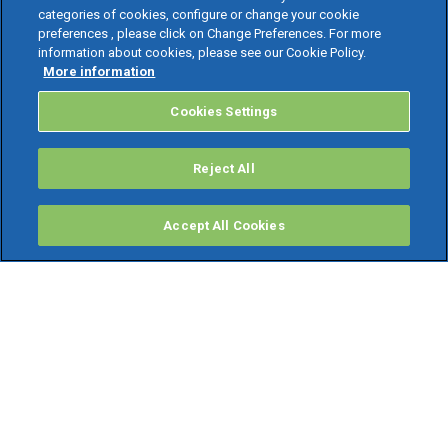
categories of cookies, configure or change your cookie
preferences , please click on Change Preferences. For more
information about cookies, please see our Cookie Policy.
More information
Cookies Settings
Reject All
Accept All Cookies
PRODOTTI
Software ERP
TeamSystem Studio AI
Fatture In Cloud
Soluzioni per Commercialisti
Software Cloud