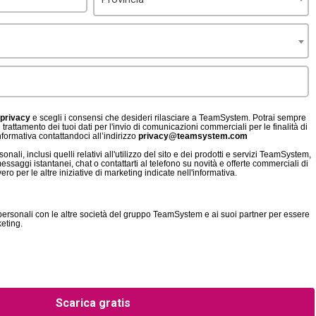
 privacy
e scegli i consensi che desideri rilasciare a TeamSystem. Potrai sempre
 trattamento dei tuoi dati per l'invio di comunicazioni commerciali per le finalità di
informativa contattandoci all’indirizzo
privacy@teamsystem.com
onali, inclusi quelli relativi all'utilizzo del sito e dei prodotti e servizi TeamSystem,
essaggi istantanei, chat o contattarti al telefono su novità e offerte commerciali di
o per le altre iniziative di marketing indicate nell'informativa.
personali con le altre società del gruppo TeamSystem e ai suoi partner per essere
keting.