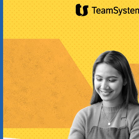
CRM
Ecommerce
Email Marketing
Fatturazione
Financial Solutions
HR
Trust Services
TeamSystem Corporate