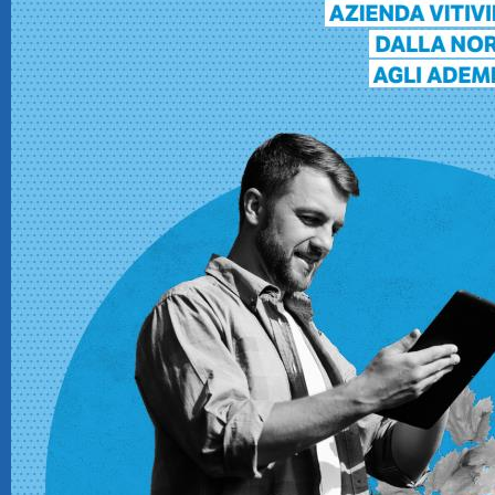
CRM
Ecommerce
Email Marketing
Fatturazione
Financial Solutions
HR
Trust Services
TeamSystem Corporate