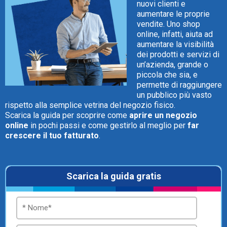
nuovi clienti e
aumentare le proprie
vendite. Uno shop
online, infatti, aiuta ad
aumentare la visibilità
dei prodotti e servizi di
CRM
un’azienda, grande o
piccola che sia, e
Ecommerce
permette di raggiungere
un pubblico più vasto
Email Marketing
rispetto alla semplice vetrina del negozio fisico.
Scarica la guida per scoprire come
aprire un negozio
online
Fatturazione
in pochi passi e come gestirlo al meglio per
far
crescere il tuo fatturato
.
Financial Solutions
HR
Scarica la guida gratis
Trust Services
TeamSystem Corporate