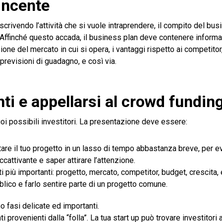
vincente
escrivendo l’attività che si vuole intraprendere, il compito del bu
o. Affinché questo accada, il business plan deve contenere informa
zione del mercato in cui si opera, i vantaggi rispetto ai competitor,
e previsioni di guadagno, e così via.
nti e appellarsi al crowd fundin
uoi possibili investitori. La presentazione deve essere:
re il tuo progetto in un lasso di tempo abbastanza breve, per ev
cattivante e saper attirare l’attenzione.
i più importanti: progetto, mercato, competitor, budget, crescita, 
lico e farlo sentire parte di un progetto comune.
o fasi delicate ed importanti.
 provenienti dalla “folla”. La tua start up può trovare investitori