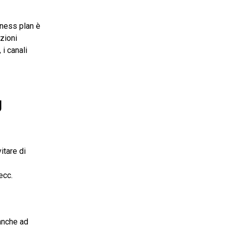
siness plan è
zioni
 i canali
g
itare di
ecc.
 anche ad