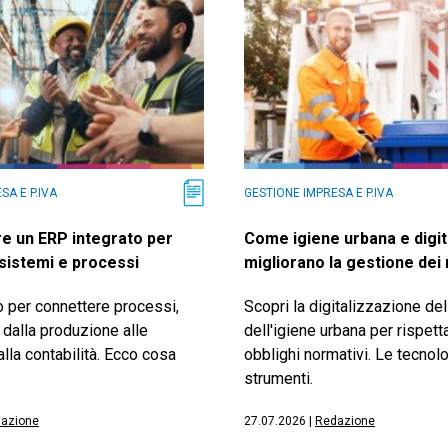
SA E P.IVA
GESTIONE IMPRESA E P.IVA
e un ERP integrato per
Come igiene urbana e digit
sistemi e processi
migliorano la gestione dei r
o per connettere processi,
Scopri la digitalizzazione de
, dalla produzione alle
dell'igiene urbana per rispetta
alla contabilità. Ecco cosa
obblighi normativi. Le tecnolo
strumenti.
azione
27.07.2026
|
Redazione