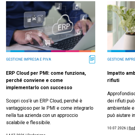
GESTIONE IMPRESA E P.IVA
GESTIONE IMPRE
ERP Cloud per PMI: come funziona,
Impatto amb
perché conviene e come
rifiuti
implementarlo con successo
Approfondisc
Scopri cos’è un ERP Cloud, perché è
dei rifiuti p
vantaggioso per le PMI e come integrarlo
ambientale 
nella tua azienda con un approccio
può aiutare i
scalabile e flessibile.
10.07.2026
|
Red