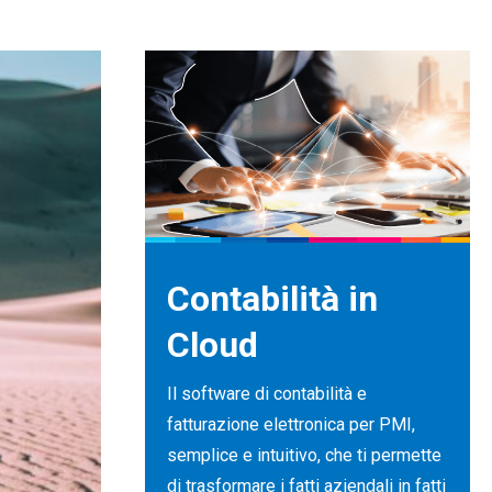
Contabilità in
Cloud
Il software di contabilità e
fatturazione elettronica per PMI,
semplice e intuitivo, che ti permette
di trasformare i fatti aziendali in fatti