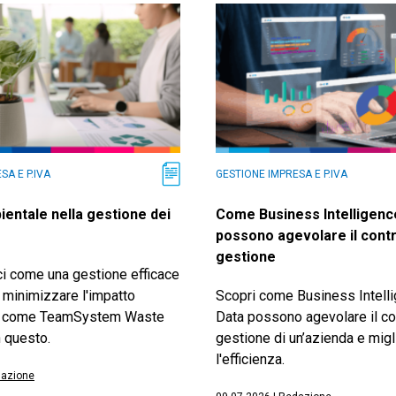
SA E P.IVA
GESTIONE IMPRESA E P.IVA
ientale nella gestione dei
Come Business Intelligenc
possono agevolare il contr
gestione
i come una gestione efficace
uò minimizzare l'impatto
Scopri come Business Intelli
e come TeamSystem Waste
Data possono agevolare il con
n questo.
gestione di un’azienda e migl
l'efficienza.
azione