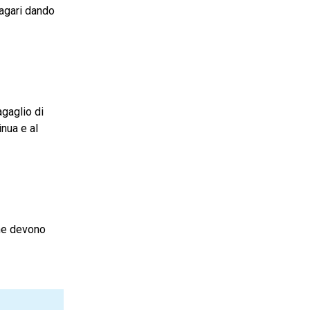
magari dando
agaglio di
inua e al
che devono