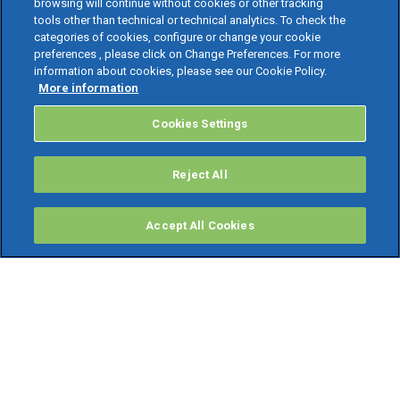
browsing will continue without cookies or other tracking
tools other than technical or technical analytics. To check the
categories of cookies, configure or change your cookie
preferences , please click on Change Preferences. For more
information about cookies, please see our Cookie Policy.
More information
Cookies Settings
Reject All
Accept All Cookies
PRODOTTI
Software ERP
TeamSystem Studio AI
Fatture In Cloud
Soluzioni per Commercialisti