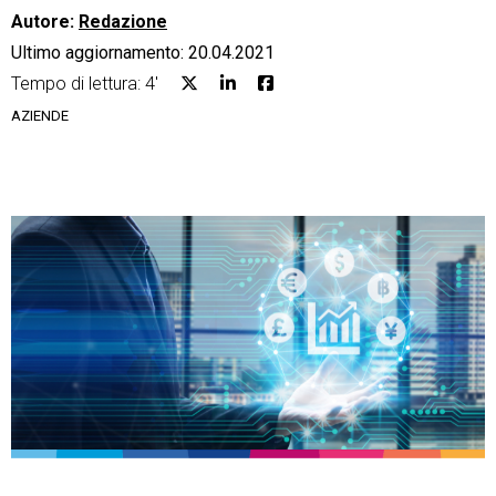
Autore:
Redazione
Ultimo aggiornamento: 20.04.2021
Tempo di lettura: 4'
AZIENDE
CRM
Ecommerce
Email Marketing
Fatturazione
Financial Solutions
HR
Trust Services
TeamSystem Corporate