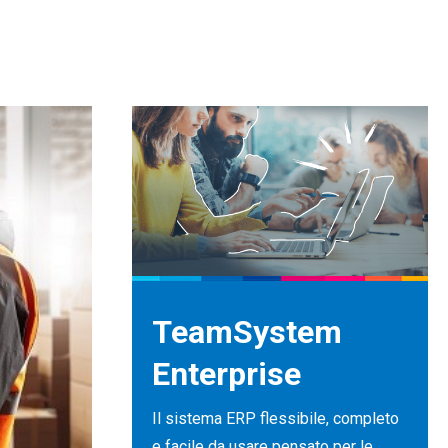
TeamSystem
Enterprise
Il sistema ERP flessibile, completo
e facile da usare pensato per le