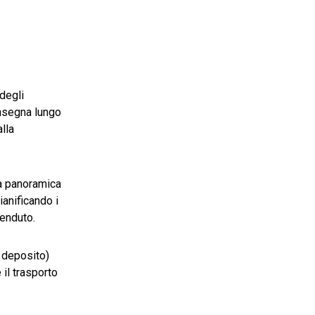
 degli
onsegna lungo
alla
a panoramica
ianificando i
venduto.
, deposito)
 il trasporto