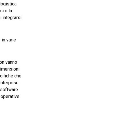
logistica
mi o la
 integrarsi
 in varie
non vanno
 dimensioni
ecifiche che
Enterprise
 software
 operative