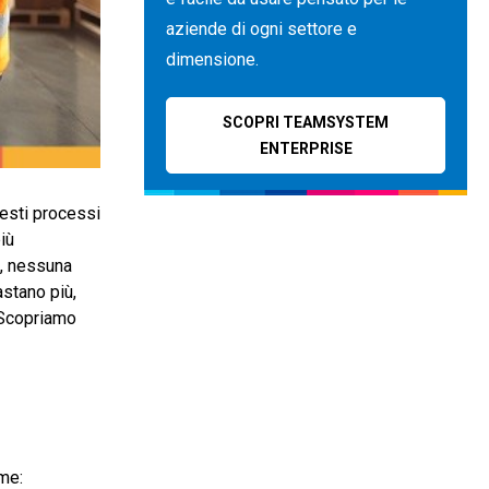
aziende di ogni settore e
dimensione.
SCOPRI TEAMSYSTEM
ENTERPRISE
uesti processi
iù
i, nessuna
astano più,
 Scopriamo
me: