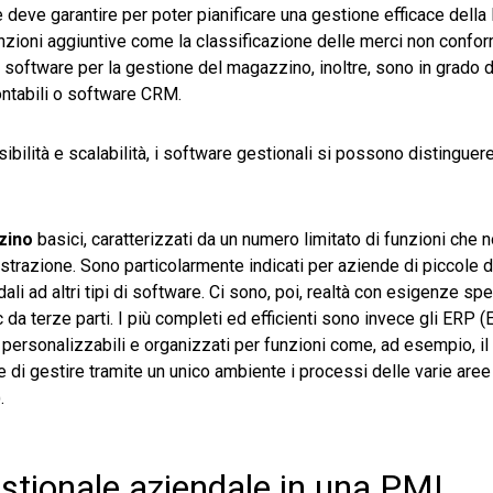
deve garantire per poter pianificare una gestione efficace della 
funzioni aggiuntive come la classificazione delle merci non confor
 software per la gestione del magazzino, inoltre, sono in grado di
contabili o software CRM.
ssibilità e scalabilità, i software gestionali si possono distinguere
zzino
basici, caratterizzati da un numero limitato di funzioni che 
inistrazione. Sono particolarmente indicati per aziende di piccole
i ad altri tipi di software. Ci sono, poi, realtà con esigenze sp
 terze parti. I più completi ed efficienti sono invece gli ERP (
personalizzabili e organizzati per funzioni come, ad esempio, il
e di gestire tramite un unico ambiente i processi delle varie aree
.
stionale aziendale in una PMI