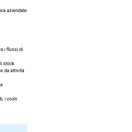
tica aziendale
 i flussi di
li stock.
 da attività
la
, i costi