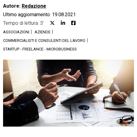
Autore:
Redazione
Ultimo aggiornamento: 19.08.2021
Tempo di lettura: 3'
ASSOCIAZIONI
AZIENDE
CRM
COMMERCIALISTI E CONSULENTI DEL LAVORO
STARTUP - FREELANCE - MICROBUSINESS
Ecommerce
Email Marketing
Fatturazione
Financial Solutions
HR
Trust Services
TeamSystem Corporate