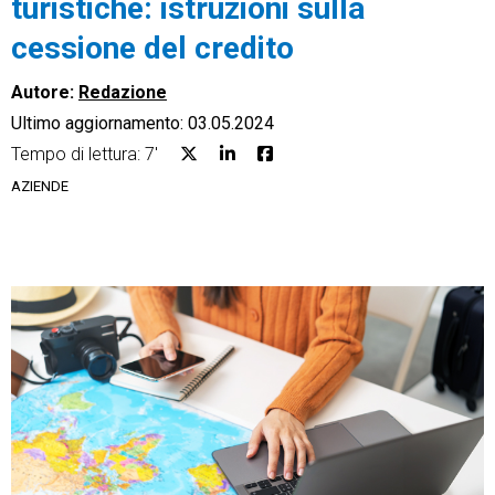
turistiche: istruzioni sulla
cessione del credito
Autore:
Redazione
Ultimo aggiornamento: 03.05.2024
CRM
Tempo di lettura: 7'
Ecommerce
AZIENDE
Email Marketing
Fatturazione
Financial Solutions
HR
Trust Services
TeamSystem Corporate