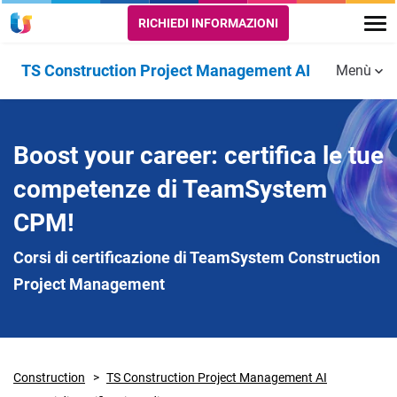
RICHIEDI INFORMAZIONI
TS Construction Project Management AI
Menù
Funzionalità
GARE,
PIANIFICAZIONE E
ES
Video
Corsi di
Boost your career: certifica le tue
Risorse utili
PROGETTAZIONE E
PROGRAMMAZIONE
GE
certificazione
PREVENTIVAZIONE
CA
competenze di TeamSystem
Cronoprogramma
CPM!
Agente AI gare e KPI e
lavori edili
Age
Computo metrico
DDT
Corsi di certificazione di TeamSystem Construction
Fabbisogni
Project Management
Analisi prezzi
programmati
Ges
Progettazione 4D e
Pianificazione Risorse
Reg
5D
can
Construction
TS Construction Project Management AI
Capitolati speciali
Con