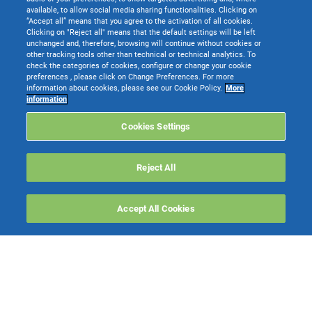
available, to allow social media sharing functionalities. Clicking on
“Accept all” means that you agree to the activation of all cookies.
Clicking on "Reject all" means that the default settings will be left
unchanged and, therefore, browsing will continue without cookies or
other tracking tools other than technical or technical analytics. To
check the categories of cookies, configure or change your cookie
preferences , please click on Change Preferences. For more
information about cookies, please see our Cookie Policy.
More
TeamSystem S.p.A. società con socio unico soggetta all’attività di direzione e
information
coordinamento di TeamSystem Holdco S.p.A. - Cap. Soc. € 24.000.000 I.v. -
C.C.I.A.A. delle Marche - P.I. 01035310414
Cookies Settings
Sede Legale e Amministrativa: Via Sandro Pertini, 88 - 61122 Pesaro (PU) -
Tutti i diritti riservati
Reject All
Websolute
Accept All Cookies