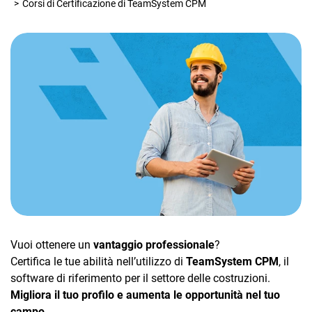
Corsi di Certificazione di TeamSystem CPM
d'appalto
Gio
Pianificazione e
controllo di gestione
App
edi
Preventivi impianti
CRM
Preventivi edili
Ecommerce
Fascicolo dell'opera
Email Marketing
Fatturazione
Financial Solutions
Vuoi ottenere un
vantaggio professionale
?
HR
Certifica le tue abilità nell’utilizzo di
TeamSystem CPM
, il
software di riferimento per il settore delle costruzioni.
Trust Services
Migliora il tuo profilo e aumenta le opportunità nel tuo
campo.