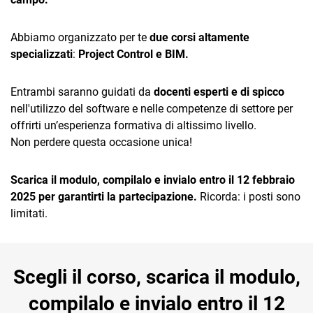
TeamSystem Corporate
TeamSystem Store
Abbiamo organizzato per te
due corsi altamente
specializzati
:
Project Control e
BIM.
Entrambi saranno guidati da
docenti esperti e di spicco
nell'utilizzo del software e nelle competenze di settore per
offrirti un’esperienza formativa di altissimo livello.
Non perdere questa occasione unica!
Scarica il modulo, compilalo e invialo entro il 12 febbraio
Tutte le funzionalità
PIATTAFORMA
2025 per garantirti la partecipazione.
Ricorda: i posti sono
limitati.
Agente AI Knowlodge
base
Scegli il corso, scarica il modulo,
Cloud
compilalo e invialo entro il 12
IFC Viewer