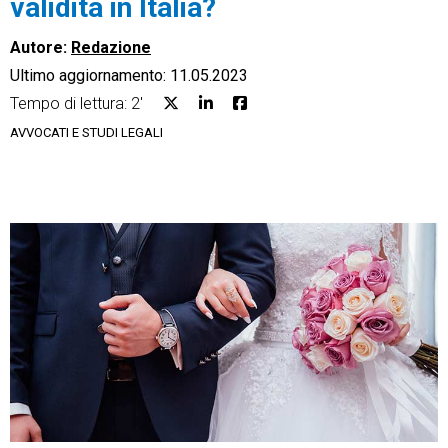
validità in Italia?
Autore:
Redazione
Ultimo aggiornamento: 11.05.2023
Tempo di lettura: 2'
CRM
AVVOCATI E STUDI LEGALI
Ecommerce
Email Marketing
Fatturazione
Financial Solutions
HR
Trust Services
TeamSystem Corporate