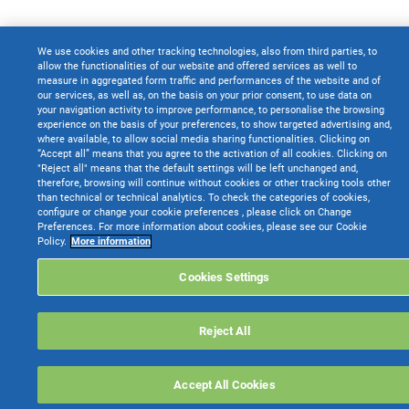
We use cookies and other tracking technologies, also from third parties, to
allow the functionalities of our website and offered services as well to
measure in aggregated form traffic and performances of the website and of
our services, as well as, on the basis on your prior consent, to use data on
your navigation activity to improve performance, to personalise the browsing
experience on the basis of your preferences, to show targeted advertising and,
where available, to allow social media sharing functionalities. Clicking on
“Accept all” means that you agree to the activation of all cookies. Clicking on
"Reject all" means that the default settings will be left unchanged and,
therefore, browsing will continue without cookies or other tracking tools other
than technical or technical analytics. To check the categories of cookies,
configure or change your cookie preferences , please click on Change
Preferences. For more information about cookies, please see our Cookie
Policy.
More information
Cookies Settings
Reject All
Accept All Cookies