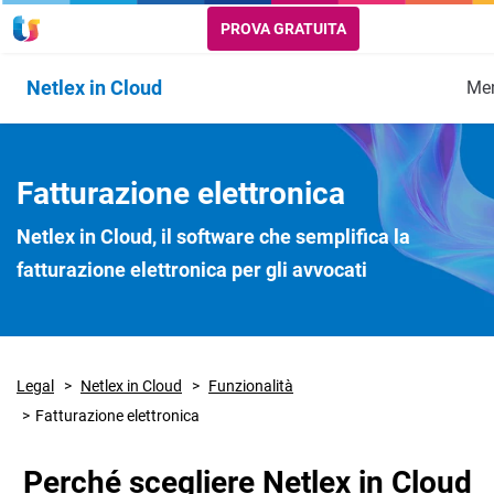
PROVA GRATUITA
Netlex in Cloud
Me
Funzionalità
Tutte le
Portale
Video
Agenda
Scarica la
Fatturazione
Supporto
Fatturazione elettronica
funziona
Risorse utili
Deposito
Legale
brochure
Unico
Netlex in Cloud, il software che semplifica la
Richiedi informazioni
fatturazione elettronica per gli avvocati
Legal
Netlex in Cloud
Funzionalità
Fatturazione elettronica
Perché scegliere Netlex in Cloud