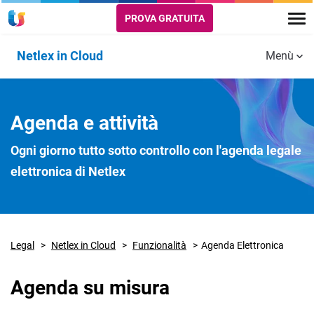
PROVA GRATUITA
Netlex in Cloud
Menù
Funzionalità
Tutte le
Portale
Video
Agenda
Scarica la
Fatturazione
Supporto
Agenda e attività
funzionalità
Risorse utili
Deposito
Legale
brochure
Unico
Ogni giorno tutto sotto controllo con l'agenda legale
Richiedi informazioni
elettronica di Netlex
Legal
Netlex in Cloud
Funzionalità
Agenda Elettronica
Agenda su misura