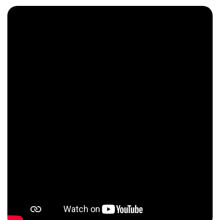
TeamSystem Corporate
TeamSystem Store