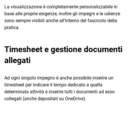
La visualizzazione è completamente personalizzabile in
base alle proprie esigenze, inoltre gli impegni e le udienze
sono sempre visibili anche all’interno del fascicolo della
pratica.
CRM
Timesheet e gestione documenti
Ecommerce
allegati
Email Marketing
Ad ogni singolo impegno è anche possibile inserire un
Fatturazione
timesheet per indicare il tempo dedicato a quella
determinata attività e inserire tutti i documenti ad esso
Financial Solutions
collegati (anche depositati su OneDrive).
HR
Trust Services