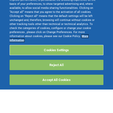
basis of your preferences, to show targeted advertising and, where
available, to allow social media sharing functionalities. Clicking on
“Accept all” means that you agree to the activation of all cookies.
Clicking on "Reject all" means that the default settings will be left
unchanged and, therefore, browsing will continue without cookies or
other tracking tools other than technical or technical analytics. To
check the categories of cookies, configure or change your cookie
preferences , please click on Change Preferences. For more
information about cookies, please see our Cookie Policy.
More
TeamSystem S.p.A. società con socio unico soggetta all’attività di direzione e
information
coordinamento di TeamSystem Holdco S.p.A. - Cap. Soc. € 24.000.000 I.v. -
C.C.I.A.A. delle Marche - P.I. 01035310414
Cookies Settings
Sede Legale e Amministrativa: Via Sandro Pertini, 88 - 61122 Pesaro (PU) -
Tutti i diritti riservati
Reject All
Websolute
Accept All Cookies