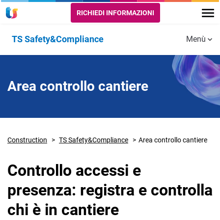
RICHIEDI INFORMAZIONI
TS Safety&Compliance
Menù
Funzionalità
Area
Area
Badge
Area controllo cantiere
controllo
controllo
Digitale
imprese
cantiere
Construction
TS Safety&Compliance
Area controllo cantiere
Controllo accessi e
presenza: registra e controlla
chi è in cantiere