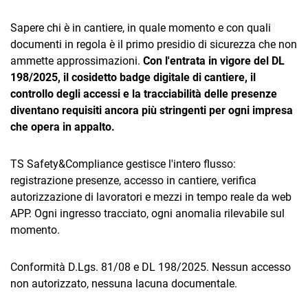
Sapere chi è in cantiere, in quale momento e con quali
documenti in regola è il primo presidio di sicurezza che non
ammette approssimazioni.
Con l'entrata in vigore del DL
198/2025, il cosidetto badge digitale di cantiere, il
controllo degli accessi e la tracciabilità delle presenze
diventano requisiti ancora più stringenti per ogni impresa
CRM
che opera in appalto.
Ecommerce
TS Safety&Compliance gestisce l'intero flusso:
Email Marketing
registrazione presenze, accesso in cantiere, verifica
Fatturazione
autorizzazione di lavoratori e mezzi in tempo reale da web
APP. Ogni ingresso tracciato, ogni anomalia rilevabile sul
Financial Solutions
momento.
HR
Conformità D.Lgs. 81/08 e DL 198/2025. Nessun accesso
Trust Services
non autorizzato, nessuna lacuna documentale.