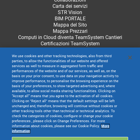
Carta dei servizi
STR Vision
BIM PORTALE
Mappa del Sito
Mappa Prezzari
Computi in Cloud diventa TeamSystem Cantieri
Certificazioni TeamSystem
We use cookies and other tracking technologies, also from third
parties, to allow the functionalities of our website and offered
services as well to measure in aggregated form traffic and
performances of the website and of our services, as well as, on the
basis on your prior consent, to use data on your navigation activity to
improve performance, to personalise the browsing experience on the
basis of your preferences, to show targeted advertising and, where
available, to allow social media sharing functionalities. Clicking on
“Accept all” means that you agree to the activation of all cookies.
Clicking on "Reject all" means that the default settings will be left
unchanged and, therefore, browsing will continue without cookies or
other tracking tools other than technical or technical analytics. To
check the categories of cookies, configure or change your cookie
preferences , please click on Change Preferences. For more
information about cookies, please see our Cookie Policy.
More
TeamSystem S.p.A. società con socio unico soggetta all’attività di direzione e
information
coordinamento di TeamSystem Holdco S.p.A. - Cap. Soc. € 24.000.000 I.v. -
C.C.I.A.A. delle Marche - P.I. 01035310414