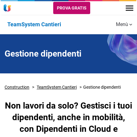
PROVA GRATIS
TeamSystem Cantieri
Menù
Funzionalità
Gestione
Download
Area
Fatturazione
Gestione
Gest
Gestione dipendenti
Risorse utili
amministrativa
Plugin
Clienti
attiva e
del
costi
BIM
passiva
cantiere in
cant
mobilità
Construction
TeamSystem Cantieri
Gestione dipendenti
Preventivi e
SAL e
Gestione
Cond
computo
marginalità
dipendenti
coll
Non lavori da solo? Gestisci i tuoi
metrico
dipendenti, anche in mobilità,
con Dipendenti in Cloud e
Tutte le
Integrazioni
Badge
funzionalità
Digitale