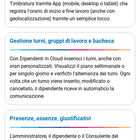
TeamSystem Corporate
Timbratura tramite App (mobile, desktop o tablet) che
registra l'orario di inizio e fine lavoro (anche con
TeamSystem Store
geolocalizzazione) tramite un semplice tocco​.
Gestione turni, gruppi di lavoro e bacheca
Con Dipendenti in Cloud inserisci i turni, anche con
orari personalizzati. Visualizzi il piano settimanale o
per singolo giorno e verifichi l’alternanza dei turni. Ogni
volta che un turno viene inserito, modificato o
cancellato, il dipendente riceve in automatico la
comunicazione.
Presenze, assenze, giustificativi
L'amministratore, il dipendente o il Consulente del