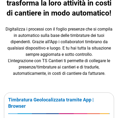
trasforma la loro attività in costi
di cantiere in modo automatico!
Digitalizza i processi con il foglio presenze che si compila
in automatico sulla base delle timbrature dei tuoi
dipendenti. Grazie all’App i collaboratori timbrano da
CRM
qualsiasi dispositivo e luogo. E tu hai tutta la situazione
Ecommerce
sempre aggiornata e sotto controllo.
L'integrazione con TS Cantieri ti permette di collegare le
Email Marketing
presenze/timbrature ai cantieri e di tradurle,
automaticamente, in costi di cantiere da fatturare.
Fatturazione
Financial Solutions
HR
Timbratura Geolocalizzata tramite App |
Trust Services
Browser