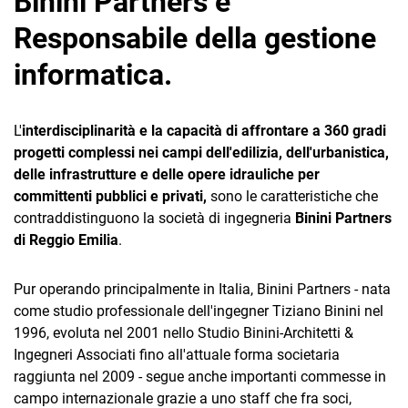
Binini Partners e
Responsabile della gestione
informatica.
L'
interdisciplinarità e la capacità di affrontare a 360 gradi
CRM
progetti complessi nei campi dell'edilizia, dell'urbanistica,
delle infrastrutture e delle opere idrauliche per
Ecommerce
committenti pubblici e privati,
sono le caratteristiche che
contraddistinguono la società di ingegneria
Binini Partners
Email Marketing
di Reggio Emilia
.
Fatturazione
Pur operando principalmente in Italia, Binini Partners - nata
Financial Solutions
come studio professionale dell'ingegner Tiziano Binini nel
HR
1996, evoluta nel 2001 nello Studio Binini-Architetti &
Ingegneri Associati fino all'attuale forma societaria
Trust Services
raggiunta nel 2009 - segue anche importanti commesse in
campo internazionale grazie a uno staff che fra soci,