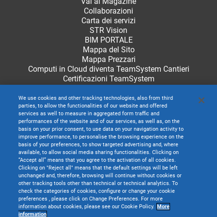
Vai al Magazine
Collaborazioni
Carta dei servizi
STR Vision
BIM PORTALE
Mappa del Sito
Mappa Prezzari
Computi in Cloud diventa TeamSystem Cantieri
Certificazioni TeamSystem
We use cookies and other tracking technologies, also from third
parties, to allow the functionalities of our website and offered
services as well to measure in aggregated form traffic and
performances of the website and of our services, as well as, on the
basis on your prior consent, to use data on your navigation activity to
improve performance, to personalise the browsing experience on the
basis of your preferences, to show targeted advertising and, where
available, to allow social media sharing functionalities. Clicking on
“Accept all” means that you agree to the activation of all cookies.
Clicking on "Reject all" means that the default settings will be left
unchanged and, therefore, browsing will continue without cookies or
other tracking tools other than technical or technical analytics. To
check the categories of cookies, configure or change your cookie
preferences , please click on Change Preferences. For more
information about cookies, please see our Cookie Policy.
More
TeamSystem S.p.A. società con socio unico soggetta all’attività di direzione e
information
coordinamento di TeamSystem Holdco S.p.A. - Cap. Soc. € 24.000.000 I.v. -