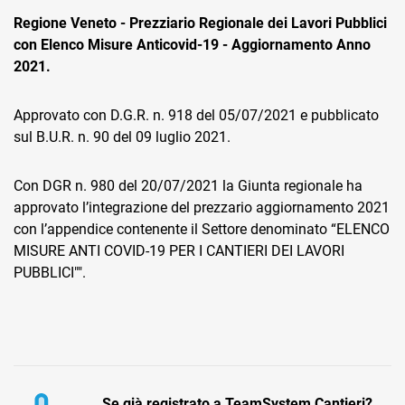
Regione Veneto - Prezziario Regionale dei Lavori Pubblici
con Elenco Misure Anticovid-19 - Aggiornamento Anno
2021.
Approvato con D.G.R. n. 918 del 05/07/2021 e pubblicato
sul B.U.R. n. 90 del 09 luglio 2021.
CRM
Ecommerce
Con DGR n. 980 del 20/07/2021 la Giunta regionale ha
approvato l’integrazione del prezzario aggiornamento 2021
Email Marketing
con l’appendice contenente il Settore denominato “ELENCO
MISURE ANTI COVID-19 PER I CANTIERI DEI LAVORI
Fatturazione
PUBBLICI"".
Financial Solutions
HR
Trust Services
Se già registrato a TeamSystem Cantieri?