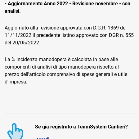
- Aggiornamento Anno 2022 - Revisione novembre - con
analisi.
Aggiornato alla revisione approvata con D.G.R. 1369 del
11/11/2022 il precedente listino approvato con DGR n. 555
del 20/05/2022.
CRM
La % incidenza manodopera è calcolata in base alle
Ecommerce
componenti di analisi di tipo manodopera rispetto al
prezzo dell'articolo comprensivo di spese generali e utile
Email Marketing
d'impresa.
Fatturazione
Financial Solutions
HR
Trust Services
Se già registrato a TeamSystem Cantieri?