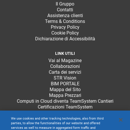
Il Gruppo
Contatti
Assistenza clienti
Terms & Conditions
Privacy Policy
Cookie Policy
Dichiarazione di Accessibilità
LINK UTILI
Vai al Magazine
Collaborazioni
Carta dei servizi
STR Vision
BIM PORTALE
Mappa del Sito
Mappa Prezzari
Computi in Cloud diventa TeamSystem Cantieri
Certificazioni TeamSystem
We use cookies and other tracking technologies, also from third
parties, to allow the functionalities of our website and offered
services as well to measure in aggregated form traffic and