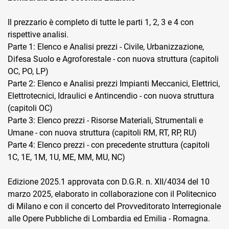
Il prezzario è completo di tutte le parti 1, 2, 3 e 4 con
rispettive analisi.
Parte 1: Elenco e Analisi prezzi - Civile, Urbanizzazione,
Difesa Suolo e Agroforestale - con nuova struttura (capitoli
OC, PO, LP)
CRM
Parte 2: Elenco e Analisi prezzi Impianti Meccanici, Elettrici,
Elettrotecnici, Idraulici e Antincendio - con nuova struttura
Ecommerce
(capitoli OC)
Parte 3: Elenco prezzi - Risorse Materiali, Strumentali e
Email Marketing
Umane - con nuova struttura (capitoli RM, RT, RP, RU)
Fatturazione
Parte 4: Elenco prezzi - con precedente struttura (capitoli
1C, 1E, 1M, 1U, ME, MM, MU, NC)
Financial Solutions
Edizione 2025.1 approvata con D.G.R. n. XII/4034 del 10
HR
marzo 2025, elaborato in collaborazione con il Politecnico
Trust Services
di Milano e con il concerto del Provveditorato Interregionale
alle Opere Pubbliche di Lombardia ed Emilia - Romagna.