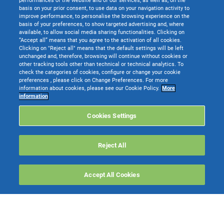
performances of the website and of our services, as well as, on the
basis on your prior consent, to use data on your navigation activity to
improve performance, to personalise the browsing experience on the
basis of your preferences, to show targeted advertising and, where
available, to allow social media sharing functionalities. Clicking on
“Accept all” means that you agree to the activation of all cookies.
Clicking on "Reject all" means that the default settings will be left
unchanged and, therefore, browsing will continue without cookies or
other tracking tools other than technical or technical analytics. To
check the categories of cookies, configure or change your cookie
preferences , please click on Change Preferences. For more
information about cookies, please see our Cookie Policy.
More
TeamSystem S.p.A. società con socio unico soggetta all’attività di direzione e
information
coordinamento di TeamSystem Holdco S.p.A. - Cap. Soc. € 24.000.000 I.v. -
C.C.I.A.A. delle Marche - P.I. 01035310414
Cookies Settings
Sede Legale e Amministrativa: Via Sandro Pertini, 88 - 61122 Pesaro (PU) -
Tutti i diritti riservati
Reject All
Websolute
Accept All Cookies