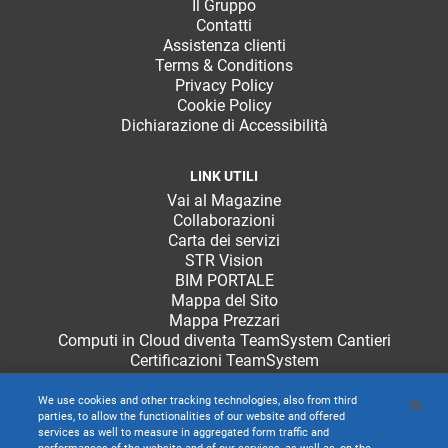
Il Gruppo
Contatti
Assistenza clienti
Terms & Conditions
Privacy Policy
Cookie Policy
Dichiarazione di Accessibilità
LINK UTILI
Vai al Magazine
Collaborazioni
Carta dei servizi
STR Vision
BIM PORTALE
Mappa del Sito
Mappa Prezzari
Computi in Cloud diventa TeamSystem Cantieri
Certificazioni TeamSystem
We use cookies and other tracking technologies, also from third
parties, to allow the functionalities of our website and offered
services as well to measure in aggregated form traffic and