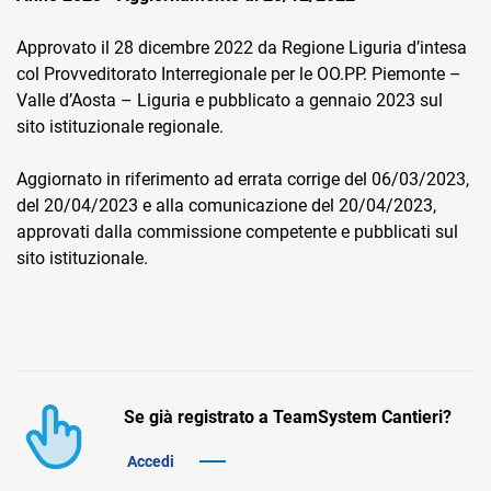
Approvato il 28 dicembre 2022 da Regione Liguria d’intesa
col Provveditorato Interregionale per le OO.PP. Piemonte –
Valle d’Aosta – Liguria e pubblicato a gennaio 2023 sul
sito istituzionale regionale.
CRM
Aggiornato in riferimento ad errata corrige del 06/03/2023,
del 20/04/2023 e alla comunicazione del 20/04/2023,
Ecommerce
approvati dalla commissione competente e pubblicati sul
sito istituzionale.
Email Marketing
Fatturazione
Financial Solutions
HR
Se già registrato a TeamSystem Cantieri?
Trust Services
Accedi