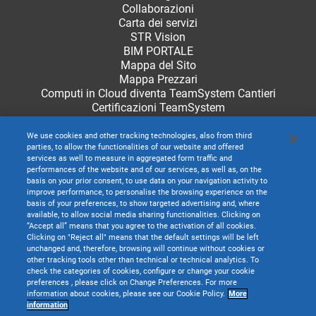
Collaborazioni
Carta dei servizi
STR Vision
BIM PORTALE
Mappa del Sito
Mappa Prezzari
Computi in Cloud diventa TeamSystem Cantieri
Certificazioni TeamSystem
We use cookies and other tracking technologies, also from third
parties, to allow the functionalities of our website and offered
services as well to measure in aggregated form traffic and
performances of the website and of our services, as well as, on the
basis on your prior consent, to use data on your navigation activity to
improve performance, to personalise the browsing experience on the
basis of your preferences, to show targeted advertising and, where
available, to allow social media sharing functionalities. Clicking on
“Accept all” means that you agree to the activation of all cookies.
Clicking on "Reject all" means that the default settings will be left
unchanged and, therefore, browsing will continue without cookies or
other tracking tools other than technical or technical analytics. To
check the categories of cookies, configure or change your cookie
preferences , please click on Change Preferences. For more
information about cookies, please see our Cookie Policy.
More
TeamSystem S.p.A. società con socio unico soggetta all’attività di direzione e
information
coordinamento di TeamSystem Holdco S.p.A. - Cap. Soc. € 24.000.000 I.v. -