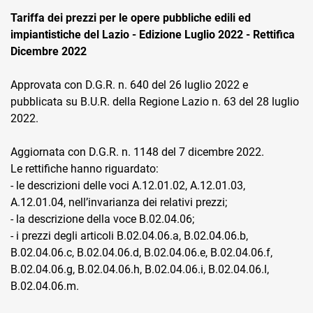
Tariffa dei prezzi per le opere pubbliche edili ed
impiantistiche del Lazio - Edizione Luglio 2022 - Rettifica
Dicembre 2022
Approvata con D.G.R. n. 640 del 26 luglio 2022 e
pubblicata su B.U.R. della Regione Lazio n. 63 del 28 luglio
CRM
2022.
Ecommerce
Aggiornata con D.G.R. n. 1148 del 7 dicembre 2022.
Le rettifiche hanno riguardato:
Email Marketing
- le descrizioni delle voci A.12.01.02, A.12.01.03,
Fatturazione
A.12.01.04, nell’invarianza dei relativi prezzi;
- la descrizione della voce B.02.04.06;
Financial Solutions
- i prezzi degli articoli B.02.04.06.a, B.02.04.06.b,
B.02.04.06.c, B.02.04.06.d, B.02.04.06.e, B.02.04.06.f,
HR
B.02.04.06.g, B.02.04.06.h, B.02.04.06.i, B.02.04.06.l,
Trust Services
B.02.04.06.m.