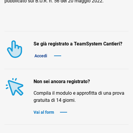
pubblicato sul B.U.R. n. 56 del 20 maggio 2022.
Se già registrato a TeamSystem Cantieri?
CRM
Accedi
Ecommerce
Email Marketing
Non sei ancora registrato?
Fatturazione
Compila il modulo e approfitta di una prova
Financial Solutions
gratuita di 14 giorni.
HR
Vai al form
Trust Services