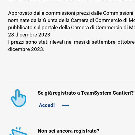
dipendenti
Approvato dalle commissioni prezzi dalle Commissioni 
nominate dalla Giunta della Camera di Commercio di M
pubblicato sul portale della Camera di Commercio di M
BADGE, ITP E SICUREZZA
GESTIONAL
28 dicembre 2023.
IMPIANTIS
TS Safety&Compliance
I prezzi sono stati rilevati nei mesi di settembre, ottobr
Sicurezza, compliance e badge digitale
BPM Servi
dicembre 2023.
di cantiere
Gestionale pe
tecnica dell’
Se già registrato a TeamSystem Cantieri?
Accedi
Non sei ancora registrato?