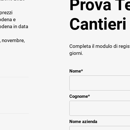
Prova 
prezzi
Cantieri
odena e
odena in data
E IMPRESE
TICHE
e, novembre,
Completa il modulo di regis
ce
giorni.
r il service e assistenza
impresa impiantistica
Nome
*
Cognome
*
Nome azienda