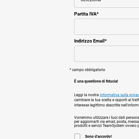
Partita IVA
*
Indirizzo Email
*
* campo obbligatorio
È una questione di fiducia!
Leggi la nostra
informativa sulla priva
cambiare la tua scelta e opporti al trat
interesse legittimo descritte nell'infor
Vorremmo utilizzare i tuoi dati personali,
per aggiornarti via email, posta, messag
prodotti e servizi TeamSystem ovvero per
Sono d'accordo!