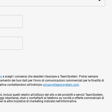
cy
e scegli i consensi che desideri rilasciare a TeamSystem. Potrai sempre
tamento dei tuoi dati per l'invio di comunicazioni commerciali per le finalità di
mativa contattandoci all'indirizzo
privacy@teamsystem.com
.
 inclusi quelli relativi all'utilizzo del sito e dei prodotti e servizi TeamSystem,
gi istantanei, chat o contattarti al telefono su novità e offerte commerciali di
 le altre iniziative di marketing indicate nell'informativa