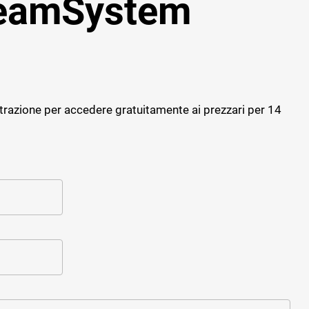
TeamSystem
Progettazione strutturale
Software giornale dei Lavori
Cybersecurity
Software Facility Management
Sostenibilità ed efficienza
ALTRI GESTIONALI
Gestione del personale di cantiere
trazione per accedere gratuitamente ai prezzari per 14
Cybersecurity