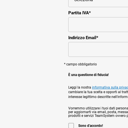
Partita IVA
*
Indirizzo Email
*
* campo obbligatorio
È una questione di fiducia!
Leggi la nostra
informativa sulla priva
cambiare la tua scelta e opporti al trat
interesse legittimo descritte nell'infor
Vorremmo utilizzare i tuoi dati personali,
per aggiornarti via email, posta, messag
prodotti e servizi TeamSystem ovvero per
Sono d'accordo!