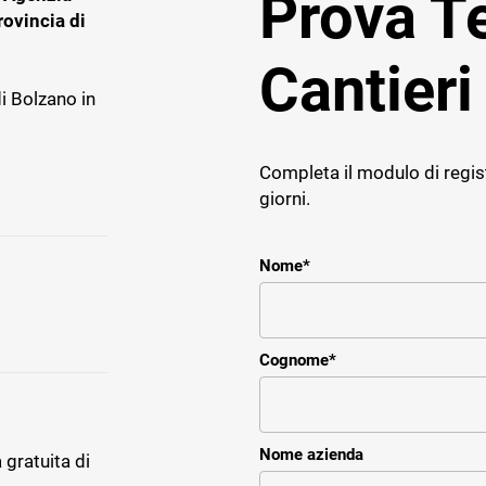
Prova 
rovincia di
Cantieri
i Bolzano in
E IMPRESE
TICHE
Completa il modulo di regis
ce
giorni.
r il service e assistenza
impresa impiantistica
Nome
*
Cognome
*
Nome azienda
 gratuita di