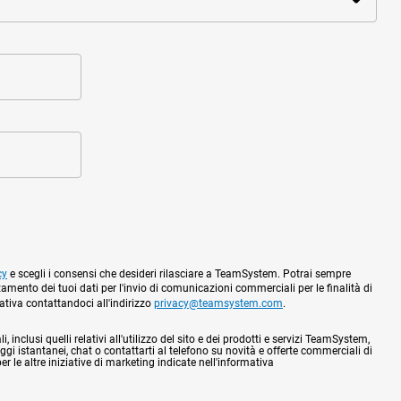
cy
e scegli i consensi che desideri rilasciare a TeamSystem. Potrai sempre
tamento dei tuoi dati per l'invio di comunicazioni commerciali per le finalità di
mativa contattandoci all'indirizzo
privacy@teamsystem.com
.
 inclusi quelli relativi all'utilizzo del sito e dei prodotti e servizi TeamSystem,
gi istantanei, chat o contattarti al telefono su novità e offerte commerciali di
 le altre iniziative di marketing indicate nell'informativa