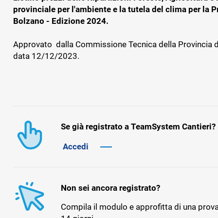
dipendenti
provinciale per l'ambiente e la tutela del clima per la P
Bolzano - Edizione 2024.
Approvato dalla Commissione Tecnica della Provincia d
BADGE, ITP E SICUREZZA
GESTIONAL
data 12/12/2023.
IMPIANTIS
TS Safety&Compliance
Sicurezza, compliance e badge digitale
BPM Servi
di cantiere
Gestionale pe
tecnica dell’
Se già registrato a TeamSystem Cantieri?
Accedi
Non sei ancora registrato?
Compila il modulo e approfitta di una prova