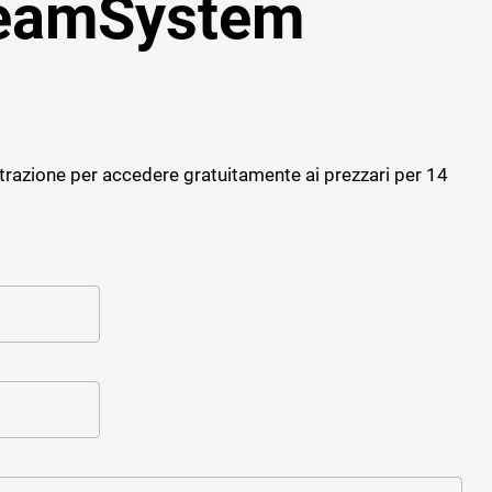
TeamSystem
Progettazione strutturale
Software giornale dei Lavori
Cybersecurity
Software Facility Management
Sostenibilità ed efficienza
ALTRI GESTIONALI
Gestione del personale di cantiere
trazione per accedere gratuitamente ai prezzari per 14
Cybersecurity