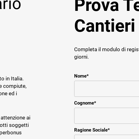
ario
Prova 
Cantieri
E IMPRESE
TICHE
Completa il modulo di regis
ce
giorni.
r il service e assistenza
impresa impiantistica
Nome
*
o in Italia.
re compiute,
one ed i
Cognome
*
 attenzione ai
otti soggetti
Ragione Sociale
*
Superbonus