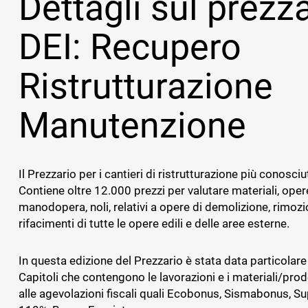
Dettagli sul prezz
dipendenti
DEI: Recupero
BADGE, ITP E SICUREZZA
GESTIONAL
Ristrutturazione
IMPIANTIS
TS Safety&Compliance
Sicurezza, compliance e badge digitale
BPM Servi
Manutenzione
di cantiere
Gestionale pe
tecnica dell’
Il Prezzario per i cantieri di ristrutturazione più conosciut
Contiene oltre 12.000 prezzi per valutare materiali, ope
manodopera, noli, relativi a opere di demolizione, rimozi
rifacimenti di tutte le opere edili e delle aree esterne.
In questa edizione del Prezzario è stata data particolare
Capitoli che contengono le lavorazioni e i materiali/prod
alle agevolazioni fiscali quali Ecobonus, Sismabonus, 