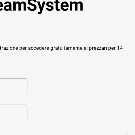
TeamSystem
Progettazione strutturale
Software giornale dei Lavori
Cybersecurity
Software Facility Management
Sostenibilità ed efficienza
ALTRI GESTIONALI
Gestione del personale di cantiere
trazione per accedere gratuitamente ai prezzari per 14
Cybersecurity