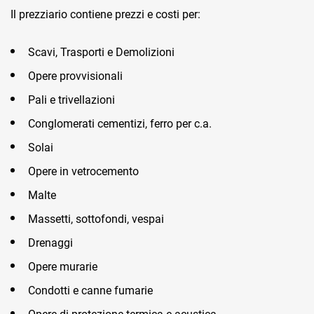
Il prezziario contiene prezzi e costi per:
Scavi, Trasporti e Demolizioni
Opere provvisionali
Pali e trivellazioni
CRM
Conglomerati cementizi, ferro per c.a.
Ecommerce
Solai
Email Marketing
Opere in vetrocemento
Malte
Fatturazione
Massetti, sottofondi, vespai
Financial Solutions
Drenaggi
HR
Opere murarie
Trust Services
Condotti e canne fumarie