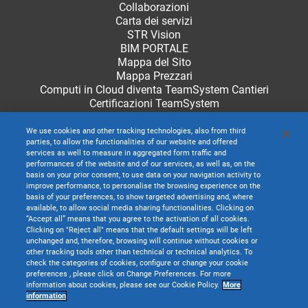
Collaborazioni
Carta dei servizi
STR Vision
BIM PORTALE
Mappa del Sito
Mappa Prezzari
Computi in Cloud diventa TeamSystem Cantieri
Certificazioni TeamSystem
We use cookies and other tracking technologies, also from third
parties, to allow the functionalities of our website and offered
services as well to measure in aggregated form traffic and
performances of the website and of our services, as well as, on the
basis on your prior consent, to use data on your navigation activity to
improve performance, to personalise the browsing experience on the
basis of your preferences, to show targeted advertising and, where
available, to allow social media sharing functionalities. Clicking on
“Accept all” means that you agree to the activation of all cookies.
Clicking on "Reject all" means that the default settings will be left
unchanged and, therefore, browsing will continue without cookies or
other tracking tools other than technical or technical analytics. To
check the categories of cookies, configure or change your cookie
preferences , please click on Change Preferences. For more
information about cookies, please see our Cookie Policy.
More
TeamSystem S.p.A. società con socio unico soggetta all’attività di direzione e
information
coordinamento di TeamSystem Holdco S.p.A. - Cap. Soc. € 24.000.000 I.v. -