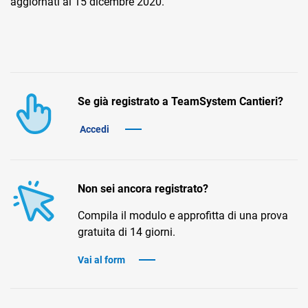
aggiornati al 15 dicembre 2020.
Se già registrato a TeamSystem Cantieri?
CRM
Accedi
Ecommerce
Email Marketing
Non sei ancora registrato?
Fatturazione
Compila il modulo e approfitta di una prova
Financial Solutions
gratuita di 14 giorni.
HR
Vai al form
Trust Services