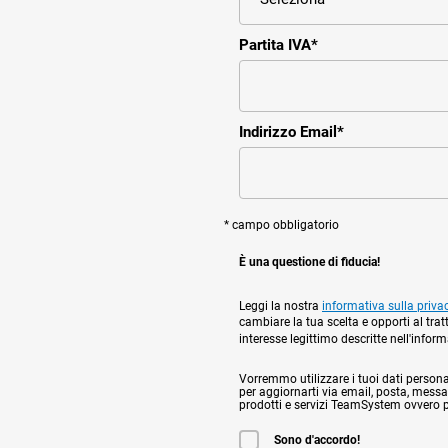
Partita IVA
*
Indirizzo Email
*
* campo obbligatorio
È una questione di fiducia!
Leggi la nostra
informativa sulla priva
cambiare la tua scelta e opporti al trat
interesse legittimo descritte nell'infor
Vorremmo utilizzare i tuoi dati personali,
per aggiornarti via email, posta, messag
prodotti e servizi TeamSystem ovvero per
Sono d'accordo!