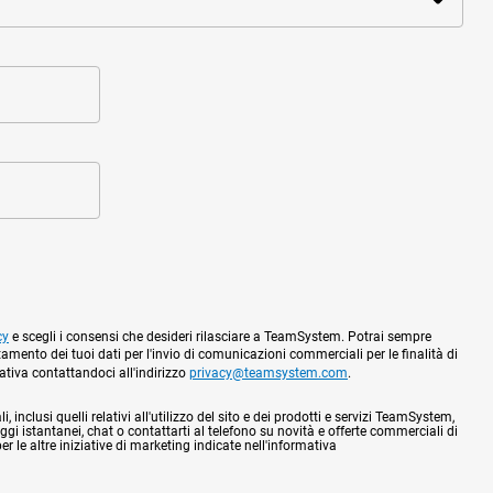
cy
e scegli i consensi che desideri rilasciare a TeamSystem. Potrai sempre
tamento dei tuoi dati per l'invio di comunicazioni commerciali per le finalità di
mativa contattandoci all'indirizzo
privacy@teamsystem.com
.
 inclusi quelli relativi all'utilizzo del sito e dei prodotti e servizi TeamSystem,
gi istantanei, chat o contattarti al telefono su novità e offerte commerciali di
 le altre iniziative di marketing indicate nell'informativa