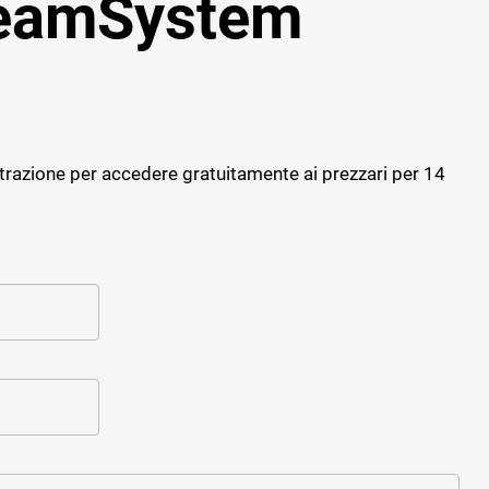
TeamSystem
Progettazione strutturale
Software giornale dei Lavori
Cybersecurity
Software Facility Management
Sostenibilità ed efficienza
ALTRI GESTIONALI
Gestione del personale di cantiere
trazione per accedere gratuitamente ai prezzari per 14
Cybersecurity