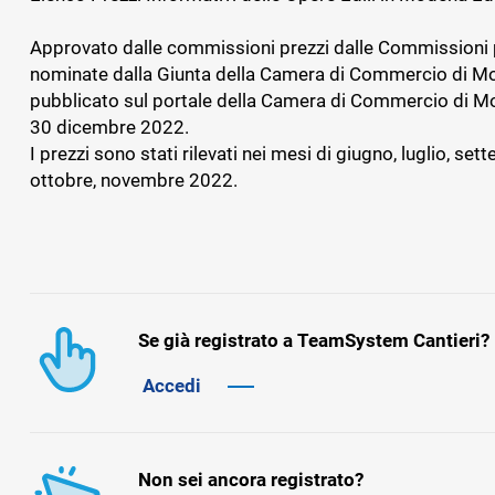
dipendenti
Approvato dalle commissioni prezzi dalle Commissioni 
nominate dalla Giunta della Camera di Commercio di M
pubblicato sul portale della Camera di Commercio di M
BADGE, ITP E SICUREZZA
GESTIONAL
30 dicembre 2022.
IMPIANTIS
TS Safety&Compliance
I prezzi sono stati rilevati nei mesi di giugno, luglio, set
Sicurezza, compliance e badge digitale
BPM Servi
ottobre, novembre 2022.
di cantiere
Gestionale pe
tecnica dell’
Se già registrato a TeamSystem Cantieri?
Accedi
Non sei ancora registrato?