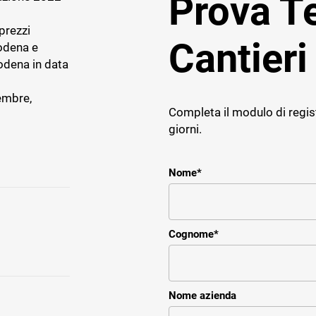
Prova 
prezzi
Cantieri
odena e
odena in data
E IMPRESE
TICHE
tembre,
Completa il modulo di regis
ce
giorni.
r il service e assistenza
impresa impiantistica
Nome
*
Cognome
*
Nome azienda