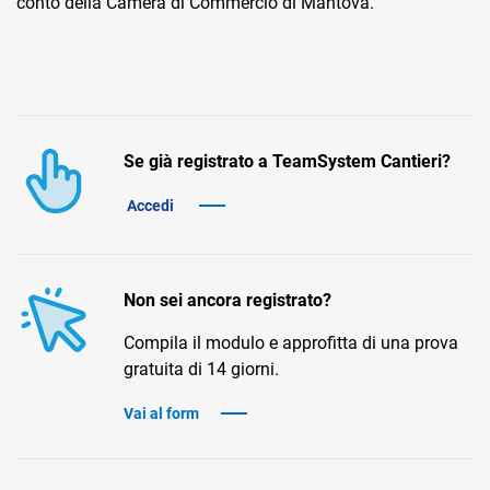
conto della Camera di Commercio di Mantova.
Se già registrato a TeamSystem Cantieri?
CRM
Accedi
Ecommerce
Email Marketing
Non sei ancora registrato?
Fatturazione
Compila il modulo e approfitta di una prova
Financial Solutions
gratuita di 14 giorni.
HR
Vai al form
Trust Services